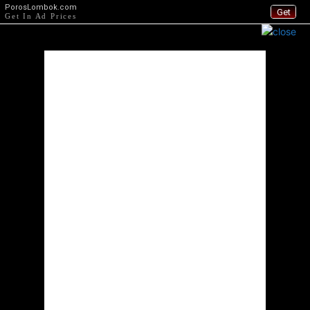
PorosLombok.com
Get
Get In Ad Prices