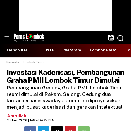
Terpopuler
|
NTB
Mataram
Lombok Barat
Lo
Beranda
Lombok Timur
Investasi Kaderisasi, Pembangunan
Graha PMII Lombok Timur Dimulai
Pembangunan Gedung Graha PMII Lombok Timur
resmi dimulai di Rakam, Selong. Gedung dua
lantai berbasis swadaya alumni ini diproyeksikan
menjadi pusat kaderisasi dan gerakan intelektual.
Amrullah
​13 Juni 2026 | 14:24:04 WITA