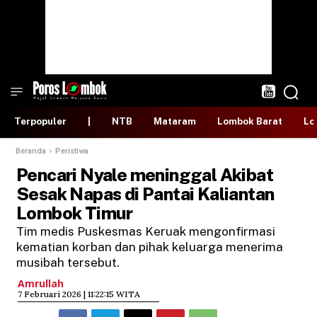
Terpopuler
|
NTB
Mataram
Lombok Barat
Lo
Beranda
Peristiwa
Pencari Nyale meninggal Akibat
Sesak Napas di Pantai Kaliantan
Lombok Timur
Tim medis Puskesmas Keruak mengonfirmasi
kematian korban dan pihak keluarga menerima
musibah tersebut.
Amrullah
​7 Februari 2026 | 11:22:15 WITA