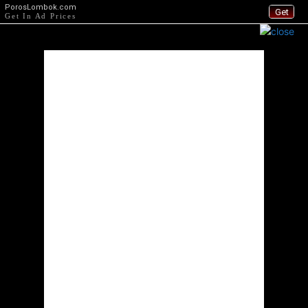
PorosLombok.com
Get
Get In Ad Prices