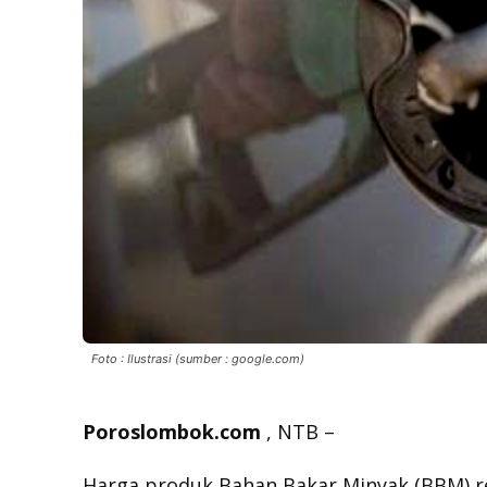
Foto : Ilustrasi (sumber : google.com)
Poroslombok.com
, NTB –
Harga produk Bahan Bakar Minyak (BBM) r