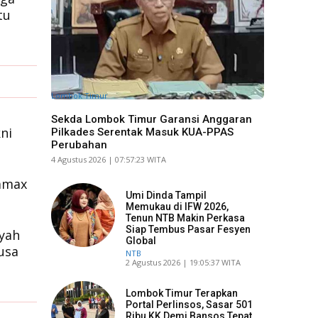
tu
Lombok Timur
Sekda Lombok Timur Garansi Anggaran
ni
Pilkades Serentak Masuk KUA-PPAS
Perubahan
​4 Agustus 2026 | 07:57:23 WITA
tamax
Umi Dinda Tampil
Memukau di IFW 2026,
Tenun NTB Makin Perkasa
Siap Tembus Pasar Fesyen
ayah
Global
usa
NTB
​2 Agustus 2026 | 19:05:37 WITA
Lombok Timur Terapkan
Portal Perlinsos, Sasar 501
Ribu KK Demi Bansos Tepat