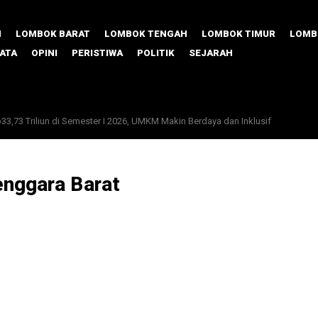
M
LOMBOK BARAT
LOMBOK TENGAH
LOMBOK TIMUR
LOMB
SATA
OPINI
PERISTIWA
POLITIK
SEJARAH
3 Triliun di Semester I 2026, UMKM Makin Berdaya dan Inklusif
Porang, Lombok Timur Unjuk Gigi di TPAKD Award 2026
enggara Barat