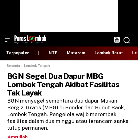
Terpopuler
|
NTB
Mataram
Lombok Barat
Lo
Beranda
Lombok Tengah
BGN Segel Dua Dapur MBG
Lombok Tengah Akibat Fasilitas
Tak Layak
BGN menyegel sementara dua dapur Makan
Bergizi Gratis (MBG) di Bonder dan Bunut Baok,
Lombok Tengah. Pengelola wajib merombak
fasilitas dalam dua minggu atau terancam sanksi
tutup permanen.
Amrullah