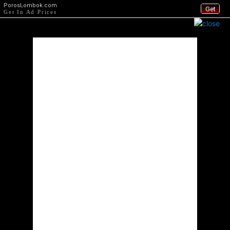
PorosLombok.com
Get
Get In Ad Prices