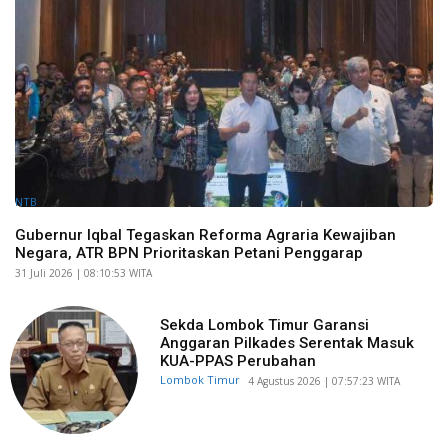
NTB
Gubernur Iqbal Tegaskan Reforma Agraria Kewajiban
Negara, ATR BPN Prioritaskan Petani Penggarap
​31 Juli 2026 | 08:10:53 WITA
Sekda Lombok Timur Garansi
Anggaran Pilkades Serentak Masuk
KUA-PPAS Perubahan
Lombok Timur
​4 Agustus 2026 | 07:57:23 WITA