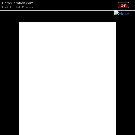
PorosLombok.com
Get
Get In Ad Prices