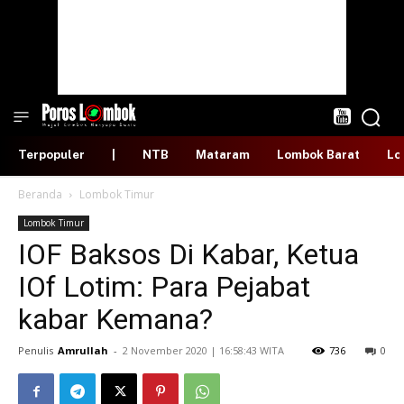
Terpopuler
|
NTB
Mataram
Lombok Barat
Lo
Beranda
Lombok Timur
Lombok Timur
IOF Baksos Di Kabar, Ketua
IOf Lotim: Para Pejabat
kabar Kemana?
Penulis
Amrullah
-
​2 November 2020 | 16:58:43 WITA
736
0