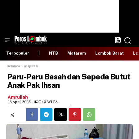
Terpopuler
|
NTB
Mataram
Lombok Barat
Lo
Beranda
inspirasi
Paru-Paru Basah dan Sepeda Butut
Anak Pak Ihsan
Amrullah
​23 April 2025 | 11:27:40 WITA