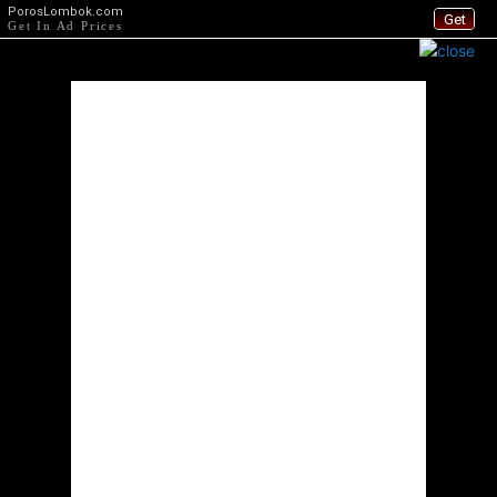
PorosLombok.com
Get
Get In Ad Prices